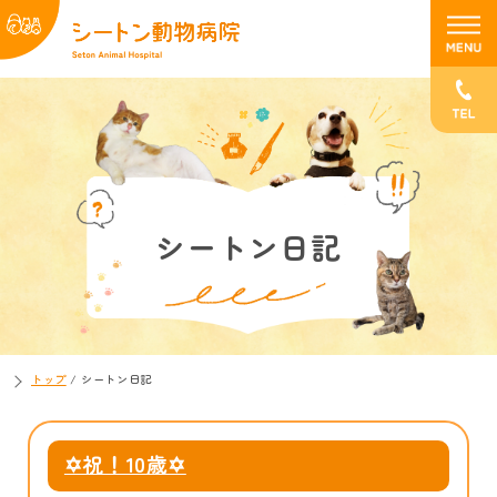
シートン日記
トップ
/
シートン日記
✡祝！10歳✡