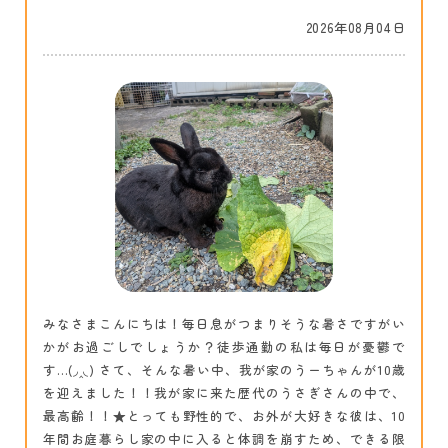
2026年08月04日
みなさまこんにちは！毎日息がつまりそうな暑さですがい
かがお過ごしでしょうか？徒歩通勤の私は毎日が憂鬱で
す…(◞‸◟) さて、そんな暑い中、我が家のうーちゃんが10歳
を迎えました！！我が家に来た歴代のうさぎさんの中で、
最高齢！！★とっても野性的で、お外が大好きな彼は、10
年間お庭暮らし家の中に入ると体調を崩すため、できる限