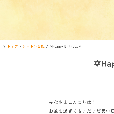
トップ
/
シートン日記
/
✡Happy Birthday✡
✡Hap
みなさまこんにちは！
お盆を過ぎてもまだまだ暑い日が続