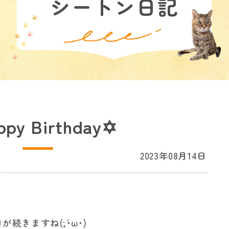
シートン日記
py Birthday✡
2023年08月14日
きますね(;´･ω･)