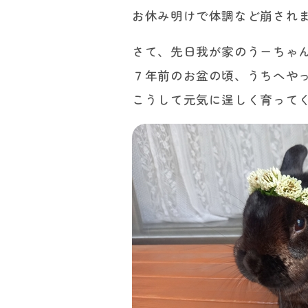
お休み明けで体調など崩され
さて、先日我が家のうーちゃ
７年前のお盆の頃、うちへや
こうして元気に逞しく育ってく