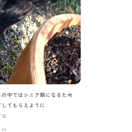
んの中ではシニア期になるため
ごしてもらえように
す☺
う♡